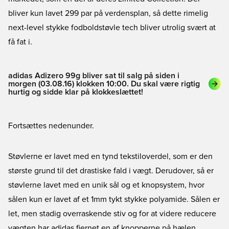
bliver kun lavet 299 par på verdensplan, så dette rimelig
next-level stykke fodboldstøvle tech bliver utrolig svært at
få fat i.
adidas Adizero 99g bliver sat til salg på siden i
morgen (03.08.16) klokken 10:00. Du skal være rigtig
hurtig og sidde klar på klokkeslættet!
Fortsættes nedenunder.
Støvlerne er lavet med en tynd tekstiloverdel, som er den
største grund til det drastiske fald i vægt. Derudover, så er
støvlerne lavet med en unik sål og et knopsystem, hvor
sålen kun er lavet af et 1mm tykt stykke polyamide. Sålen er
let, men stadig overraskende stiv og for at videre reducere
vægten har adidas fjernet en af knopperne på hælen.