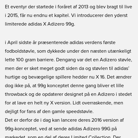
Et eventyr der startede i foråret af 2013 og blev bragt til live
i 2015, får nu endnu et kapitel. Vi introducerer den yderst
limiterede adidas X Adizero 99g.
i April sidste år præsenterede adidas verdens første
fodboldstøvle, som dykkede under den næsten utænkeligt
lette 100 gram barriere. Dengang var det en Adizero støvle,
men der er sket meget godt siden da og støvlen til adidas’
hurtige og bevægelige spillere hedder nu X 16. Det ændrer
dog ikke på, at 99g konceptet denne gang bliver et lille
throwback og de opdaterer designet på en Adizero i stedet
for at lave en helt ny X version. Lidt overraskende, men
dejligt for fans af den gamle speedstøvle.
Det er derfor de i dag kan lancere deres 2016 version af
99g-konceptet, ved at sende adidas Adizero 99G på
markedet, som en del af deres Limited Collection. Der