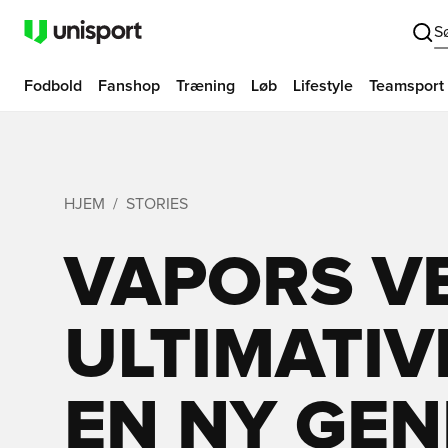
S
Fodbold
Fanshop
Træning
Løb
Lifestyle
Teamsport
HJEM
STORIES
VAPORS V
ULTIMATIVE
EN NY GEN