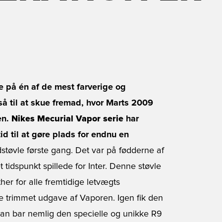
ge på én af de mest farverige og
så til at skue fremad, hvor Marts 2009
en.
Nikes Mecurial Vapor serie
har
id til at gøre plads for endnu en
støvle første gang. Det var på fødderne af
idspunkt spillede for Inter. Denne støvle
her for alle fremtidige letvægts
 trimmet udgave af Vaporen. Igen fik den
n bar nemlig den specielle og unikke R9