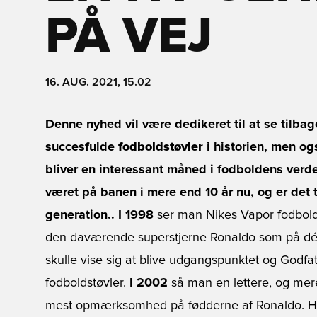
PÅ VEJ
16. AUG. 2021, 15.02
Denne nyhed vil være dedikeret til at se tilba
succesfulde
fodboldstøvler
i historien, men og
bliver en interessant måned i fodboldens verd
været på banen i mere end 10 år nu, og er det t
generation..
I 1998
ser man Nikes Vapor fodbold
den daværende superstjerne Ronaldo som på dét t
skulle vise sig at blive udgangspunktet og Godfat
fodboldstøvler.
I 2002
så man en lettere, og mere
mest opmærksomhed på fødderne af Ronaldo. Ha