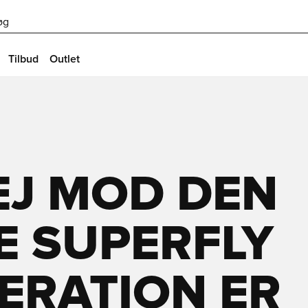
øg
Tilbud
Outlet
EJ MOD DEN
 SUPERFLY 
ERATION ER