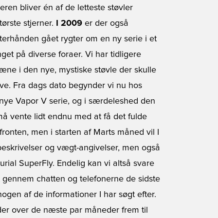
en bliver én af de letteste støvler
tørste stjerner.
I 2009
er der også
terhånden gået rygter om en ny serie i et
t på diverse foraer. Vi har tidligere
træne i den nye, mystiske støvle der skulle
ve. Fra dags dato begynder vi nu hos
en nye Vapor V serie, og i særdeleshed den
å vente lidt endnu med at få det fulde
ronten, men i starten af Marts måned vil I
tbeskrivelser og vægt-angivelser, men også
rial SuperFly. Endelig kan vi altså svare
et gennem chatten og telefonerne de sidste
gen af de informationer I har søgt efter.
der over de næste par måneder frem til