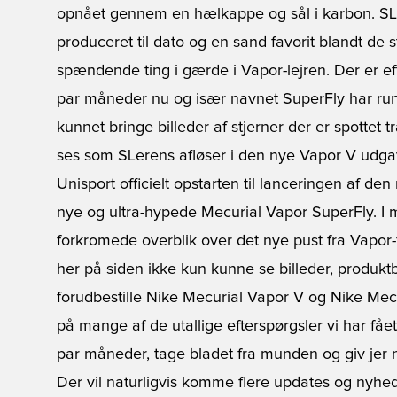
opnået gennem en hælkappe og sål i karbon. SLer
produceret til dato og en sand favorit blandt de s
spændende ting i gærde i Vapor-lejren. Der er ef
par måneder nu og især navnet SuperFly har runge
kunnet bringe billeder af stjerner der er spottet 
ses som SLerens afløser i den nye Vapor V udga
Unisport officielt opstarten til lanceringen af d
nye og ultra-hypede Mecurial Vapor SuperFly. I m
forkromede overblik over det nye pust fra Vapor-f
her på siden ikke kun kunne se billeder, produk
forudbestille Nike Mecurial Vapor V og Nike Mecu
på mange af de utallige efterspørgsler vi har få
par måneder, tage bladet fra munden og giv jer no
Der vil naturligvis komme flere updates og nyhe