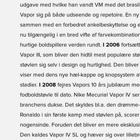
udgave med hvilke han vandt VM med det brasill
Vapor sig på både udseende og repetoire. En ny 
sammen med en forbedret ankelbeskyttelse og et
nu tilgængelig i en bred vifte af farvekombination
hurtige boldspillere verden rundt.
I 2006
fortsætt
Vapor III, som bliver den hidtil mest populære st
støvlen sig selv i design og hurtighed. Den bliver
viser med dens nye hæl-kappe og knopsystem at se
stadier.
I 2008
fejres Vapors 10 års jubilæum me
fodboldstøvle til dato. Nike Mecurial Vapor IV ser
branchens dukse. Det skyldes bl.a. den drømme-l
Ronaldo i sin første kamp med støvlen på, scorer 
nogensinde. Foruden det bliver en mere eksklusi
Den kaldes Vapor IV SL og hæver sig over lillebr