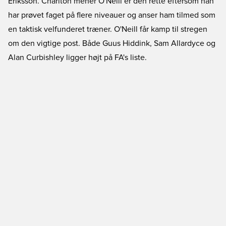
Eriksson. Charlton mener O'Neill er den rette eftersom han
har prøvet faget på flere niveauer og anser ham tilmed som
en taktisk velfunderet træner. O'Neill får kamp til stregen
om den vigtige post. Både Guus Hiddink, Sam Allardyce og
Alan Curbishley ligger højt på FA's liste.