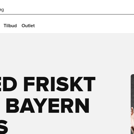
øg
Tilbud
Outlet
D FRISKT
L BAYERN
S