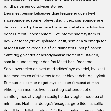
rundt på banen og udviser storhed.
Den mest bemærkelsesværdige feature er uden tvivl
snørebåndene, som er blevet skjult. Jep, snørebåndene er
der skam stadig. De er bare blevet en del af det adidas har
døbt Purecut Shock System. Det interne snøresystem er
udviklet for at yde et upåklageligt fit, som er alfa omega for
at Messi kan bevæge sig så gnidningsfrit rundt på banen.
Samtidig giver det et aerodynamisk element til støvlen,
som kun understreger den fart Messi har i fødderne.
Selve overdelen er lavet med adidas' nye overdel, hvilket i
tråd med resten af støvlens tema, er blevet døbt Agilityknit.
Et materiale som er noget atypisk i den forstand at man
virkelig kan mærke, hvor stærkt og støttende det er,
samtidig med at vægten stadig holder vægten nede på et
minimum. Hertil har de også forsøgt at gøre tiden at spille
den til betydeligt mindre, så fodboldstøvlen nærmest føles