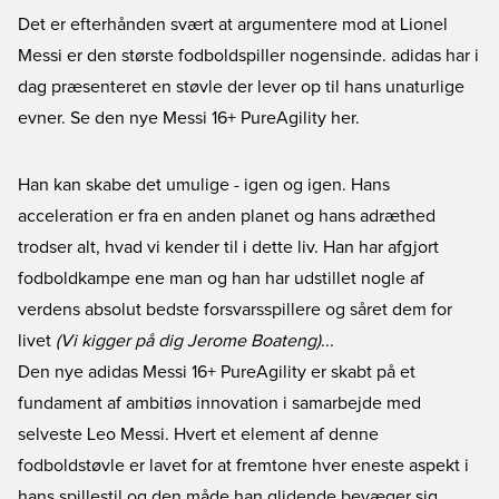
Det er efterhånden svært at argumentere mod at Lionel
Messi er den største fodboldspiller nogensinde. adidas har i
dag præsenteret en støvle der lever op til hans unaturlige
evner. Se den nye Messi 16+ PureAgility her.
Han kan skabe det umulige - igen og igen. Hans
acceleration er fra en anden planet og hans adræthed
trodser alt, hvad vi kender til i dette liv. Han har afgjort
fodboldkampe ene man og han har udstillet nogle af
verdens absolut bedste forsvarsspillere og såret dem for
livet
(Vi kigger på dig Jerome Boateng)
...
Den nye
adidas Messi 16+ PureAgility
er skabt på et
fundament af ambitiøs innovation i samarbejde med
selveste Leo Messi. Hvert et element af denne
fodboldstøvle er lavet for at fremtone hver eneste aspekt i
hans spillestil og den måde han glidende bevæger sig