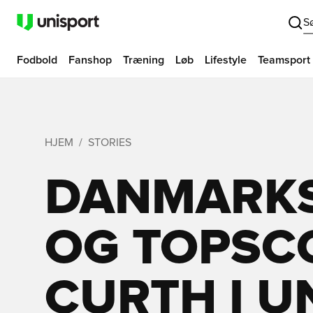
S
Fodbold
Fanshop
Træning
Løb
Lifestyle
Teamsport
HJEM
STORIES
DANMARK
OG TOPSC
CURTH I U