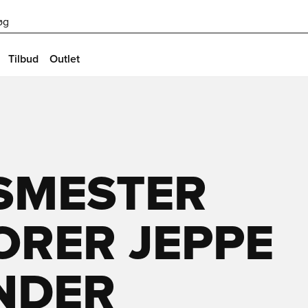
øg
Tilbud
Outlet
SMESTER
ORER JEPPE
NDER