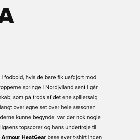
A
 fodbold, hvis de bare fik uafgjort mod
ropperne springe i Nordjylland sent i går
skab, som på trods af det ene spillersalg
 langt overlegne set over hele sæsonen 
ederne kunne begynde, var der nok nogle
igaens topscorer og hans undertrøje til
 Armour HeatGear
baselayer t-shirt inden