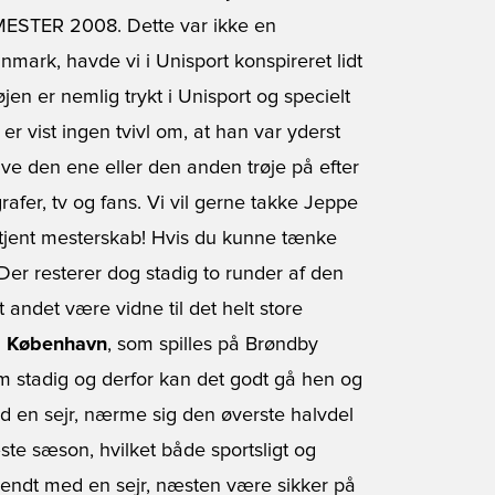
ESTER 2008. Dette var ikke en
ark, havde vi i Unisport konspireret lidt
n er nemlig trykt i Unisport og specielt
er vist ingen tvivl om, at han var yderst
 have den ene eller den anden trøje på efter
grafer, tv og fans. Vi vil gerne takke Jeppe
rtjent mesterskab! Hvis du kunne tænke
 Der resterer dog stadig to runder af den
 andet være vidne til det helt store
. København
, som spilles på Brøndby
om stadig og derfor kan det godt gå hen og
d en sejr, nærme sig den øverste halvdel
te sæson, hvilket både sportsligt og
vendt med en sejr, næsten være sikker på