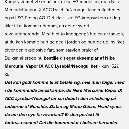
Knopsystemet vi ser på her, er fra FG-modellen, men Nike
Mercurial Vapor IX ACC Lyseblå/Neongul lander ligeledes
også i SG-Pro og AG. Det klassiske FG-knopsystem er dog
ikke til at komme udenom, da det er svært
revolutionerende. Med blot to knopper på hælen er tanken,
at du kan komme hurtige ned i jorden og hurtige ud, hvilket
giver den eksplosive fart, som støvlen praler af.
Du kan allerede nu
bestille dit eget eksemplar af Nike
Mercurial Vapor IX ACC Lyseblå/Neongul her
- kun 1529
kr.
Det kan godt komme til at betale sig, hvis man følger med
i de kommende landskampe, da Nike Mercurial Vapor IX
ACC Lyseblå/Neongul får sin debut i den anledning på
fødderne af Ronaldo, Zlatan og Mario Götze. Hvad synes
du om den nye farvevariant? Er den perfekt til
forårssæsonen? Del din kommentar i boksen herunder.