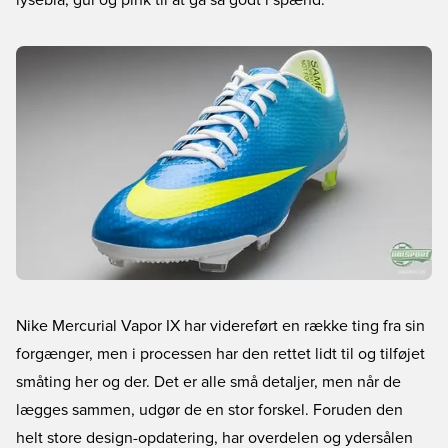
lyseblå, gul og pink til at gå så godt i spænd.
Nike Mercurial Vapor IX har videreført en række ting fra sin
forgænger, men i processen har den rettet lidt til og tilføjet
småting her og der. Det er alle små detaljer, men når de
lægges sammen, udgør de en stor forskel. Foruden den
helt store design-opdatering, har overdelen og ydersålen