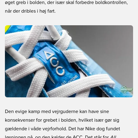
øget greb i bolden, der især skal forbedre boldkontrollen,
når der dribles i høj fart.
Den evige kamp med vejrguderne kan have sine
konsekvenser for grebet i bolden, hvilket især gør sig
gældende i våde vejrforhold. Det har Nike dog fundet
løsningen på, og den kalder de ACC. Det står for
All