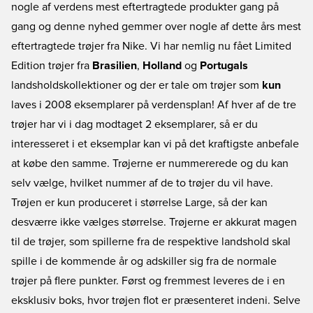
nogle af verdens mest eftertragtede produkter gang på
gang og denne nyhed gemmer over nogle af dette års mest
eftertragtede trøjer fra Nike. Vi har nemlig nu fået Limited
Edition trøjer fra
Brasilien
,
Holland
og
Portugals
landsholdskollektioner og der er tale om trøjer som
kun
laves i 2008 eksemplarer på verdensplan! Af hver af de tre
trøjer har vi i dag modtaget 2 eksemplarer, så er du
interesseret i et eksemplar kan vi på det kraftigste anbefale
at købe den samme. Trøjerne er nummererede og du kan
selv vælge, hvilket nummer af de to trøjer du vil have.
Trøjen er kun produceret i størrelse Large, så der kan
desværre ikke vælges størrelse. Trøjerne er akkurat magen
til de trøjer, som spillerne fra de respektive landshold skal
spille i de kommende år og adskiller sig fra de normale
trøjer på flere punkter. Først og fremmest leveres de i en
eksklusiv boks, hvor trøjen flot er præsenteret indeni. Selve