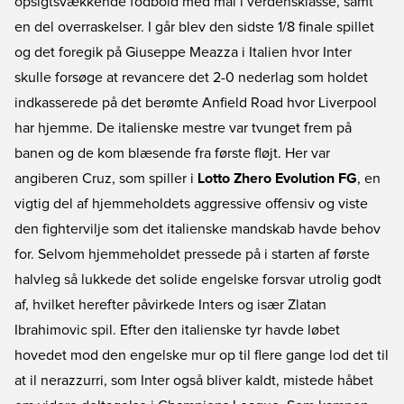
opsigtsvækkende fodbold med mål i verdensklasse, samt
en del overraskelser. I går blev den sidste 1/8 finale spillet
og det foregik på Giuseppe Meazza i Italien hvor Inter
skulle forsøge at revancere det 2-0 nederlag som holdet
indkasserede på det berømte Anfield Road hvor Liverpool
har hjemme. De italienske mestre var tvunget frem på
banen og de kom blæsende fra første fløjt. Her var
angiberen Cruz, som spiller i
Lotto Zhero Evolution FG
, en
vigtig del af hjemmeholdets aggressive offensiv og viste
den fightervilje som det italienske mandskab havde behov
for. Selvom hjemmeholdet pressede på i starten af første
halvleg så lukkede det solide engelske forsvar utrolig godt
af, hvilket herefter påvirkede Inters og især Zlatan
Ibrahimovic spil. Efter den italienske tyr havde løbet
hovedet mod den engelske mur op til flere gange lod det til
at il nerazzurri, som Inter også bliver kaldt, mistede håbet