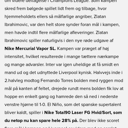
om videre deltagelse i Champions League. Som kampen
skred frem bølgede spillet lidt frem og tilbage, hvor
hjemmeholdets ellers så målfarlige angriber, Zlatan
Ibrahimovic, var den helt store synder foran mål i kampen,
men havde indtil flere målfarlige afleveringer. Zlatan
Ibrahimovic spiller naturligvis i den nye røde udgave af
Nike Mercurial Vapor SL.
Kampen var præget af høj
intensitet, hvilket resulterede i mange tættere nærkampe
og mange advarsler. Inter var igen uheldige at få smidt en
mand ud og det udnyttede Liverpool kynisk. Halvvejs inde i
2.halvleg modtog Fernando Torres bolden med ryggen mod
mål på kanten af feltet, drejede rundt mens bolden fik lov at
hoppe en enkelt gang og hamrede den så ned i nederste
venstre hjørne til 1-0. El Niño, som det spanske supertalent
bliver kaldt, spiller i
Nike Total90 Laser FG Hvid/Sort, som
du netop nu kan spare hele 28% på.
Der blev ikke scoret