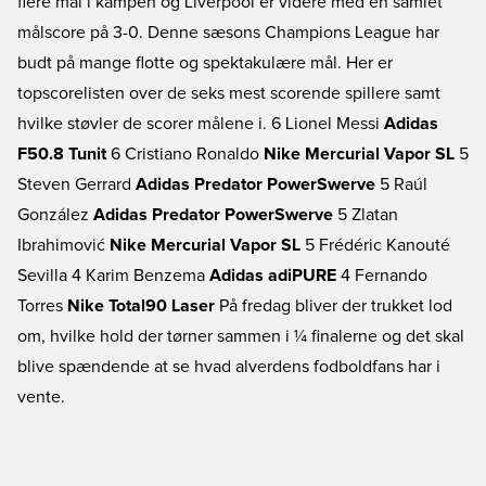
flere mål i kampen og Liverpool er videre med en samlet
målscore på 3-0. Denne sæsons Champions League har
budt på mange flotte og spektakulære mål. Her er
topscorelisten over de seks mest scorende spillere samt
hvilke støvler de scorer målene i. 6 Lionel Messi
Adidas
F50.8 Tunit
6 Cristiano Ronaldo
Nike Mercurial Vapor SL
5
Steven Gerrard
Adidas Predator PowerSwerve
5 Raúl
González
Adidas Predator PowerSwerve
5 Zlatan
Ibrahimović
Nike Mercurial Vapor SL
5 Frédéric Kanouté
Sevilla 4 Karim Benzema
Adidas adiPURE
4 Fernando
Torres
Nike Total90 Laser
På fredag bliver der trukket lod
om, hvilke hold der tørner sammen i ¼ finalerne og det skal
blive spændende at se hvad alverdens fodboldfans har i
vente.