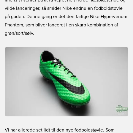
imens vi venter på at få vejret helt fra de hæsblæsende og
vilde lanceringer, så smider Nike endnu en fodboldstøvle
på gaden. Denne gang er det den farlige Nike Hypervenom
Phantom, som bliver lanceret i en skarp kombination af
grøn/sort/sølv.
Vi har allerede set lidt til den nye fodboldstøvle. Som