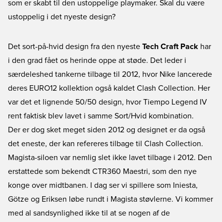
som er skabt til den ustoppelige playmaker. Skal du være
ustoppelig i det nyeste design?
Det sort-på-hvid design fra den nyeste
Tech Craft Pack
har
i den grad fået os herinde oppe at støde. Det leder i
særdeleshed tankerne tilbage til 2012, hvor Nike lancerede
deres EURO12 kollektion også kaldet Clash Collection. Her
var det et lignende 50/50 design, hvor Tiempo Legend IV
rent faktisk blev lavet i samme Sort/Hvid kombination.
Der er dog sket meget siden 2012 og designet er da også
det eneste, der kan refereres tilbage til Clash Collection.
Magista-siloen
var nemlig slet ikke lavet tilbage i 2012. Den
erstattede som bekendt CTR360 Maestri, som den nye
konge over midtbanen. I dag ser vi spillere som Iniesta,
Götze og Eriksen løbe rundt i Magista støvlerne. Vi kommer
med al sandsynlighed ikke til at se nogen af de