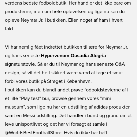
verdens bedste fodboldbutik. Her handler det ikke bare om
produkterne, men om hele oplevelsen og lige nu kan du
opleve Neymar Jr. I butikken. Eller, noget af ham i hvert
fald…
Vi har nemlig fået indrettet butikken til ære for
Neymar Jr.
og hans seneste
Hypervenom Ousadia Alegria
signaturstøvle. Så er du til Neymar og hans seneste O&A
design, så vil det helt sikkert være værd at tage et smut
forbi vores butik på Strøget i København.
I butikken kan du blandt andet prøve fodboldstøvlerne af i
et lille ”Play test” bur, browse gennem vores ”mini
museum”, som lige nu har en udstilling af adidas produkter
samt en Messi udstilling. Det handler i bund og grund om at
leve unisportlivet og det har vi forsøgt at samle i
@WorldsBestFootballStore. Hvis du ikke har haft