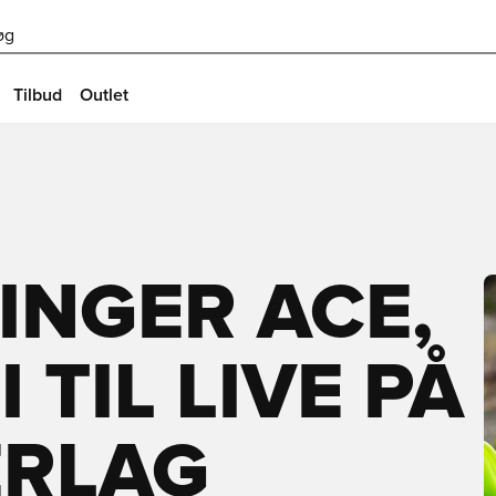
øg
Tilbud
Outlet
INGER ACE,
 TIL LIVE PÅ
ERLAG