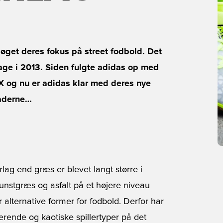
øget deres fokus på street fodbold. Det
age i 2013. Siden fulgte adidas op med
X og nu er adidas klar med deres nye
gaderne…
ag end græs er blevet langt større i
kunstgræs og asfalt på et højere niveau
r alternative former for fodbold. Derfor har
lerende og kaotiske spillertyper på det