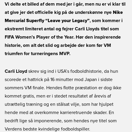
Vi delte et billed af dem med jer i går, men nu er vi klar til
at give jer det officielle kig på de underskønne nye
Nike
Mercurial Superfly “Leave your Legacy”
, som kommer i
ekstremt limiteret antal og fejrer Carli Lloyds titel som
FIFA Women’s Player of the Year. Hør den inspirerende
historie, om alt det slid og arbejde der kom før VM
triumfen for turneringens MVP.
Carli Lloyd
skrev sig ind i USA’s fodboldhistorie, da hun
scorede et hattrick på 16 minutter mod Japan i sidste
sommers VM finale. Hendes flotte præstation er dog ikke
kommet gratis, men er i stedet resultatet af årevis af
utrættelig træning og en stålsat vilje, som har hjulpet
hende med at overkomme karrieretruende skader. En
bedrift lige så imponerende, som hendes nye titel som
Verdens bedste kvindelige fodboldspiller.