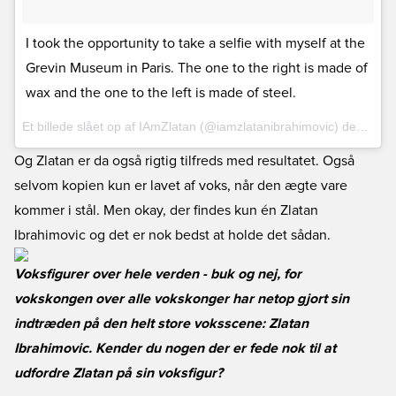
I took the opportunity to take a selfie with myself at the
Grevin Museum in Paris. The one to the right is made of
wax and the one to the left is made of steel.
Et billede slået op af IAmZlatan (@iamzlatanibrahimovic) den
9. Fe
Og Zlatan er da også rigtig tilfreds med resultatet. Også
selvom kopien kun er lavet af voks, når den ægte vare
kommer i stål. Men okay, der findes kun én Zlatan
Ibrahimovic og det er nok bedst at holde det sådan.
Voksfigurer over hele verden - buk og nej, for
vokskongen over alle vokskonger har netop gjort sin
indtræden på den helt store voksscene: Zlatan
Ibrahimovic. Kender du nogen der er fede nok til at
udfordre Zlatan på sin voksfigur?