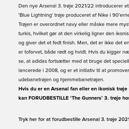
Den nye
Arsenal 3. trøje 2021/22
introducerer et 
'Blue Lightning' trøje produceret af Nike i 90’er
Trøjen er overordnet navy eller måske mere mysti
turkis, hvilket gør at den virkelig ligner den ikon
og giver det et fedt finish. Men, det er ikke det e
er tofarvet, både rødt og hvidt. Hvis du kigger 
se, at adidas fortsætter med at bruge det specie
lancerede i 2008, og er et initiativ til at promov
udebanetrøjen
og
hjemmebanetrøjen
.
Hvis du er en Arsenal fan eller en ikonisk trøj
kan FORUDBESTILLE ‘The Gunners’ 3. trøje hos
Tryk her for at forudbestille Arsenal 3. trøje 20