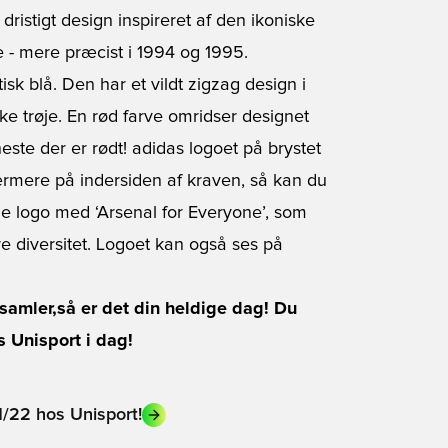
dristigt design inspireret af den ikoniske
ne - mere præcist i 1994 og 1995.
sk blå. Den har et vildt zigzag design i
iske trøje. En rød farve omridser designet
neste der er rødt! adidas logoet på brystet
nærmere på indersiden af kraven, så kan du
lle logo med ‘Arsenal for Everyone’, som
ere diversitet. Logoet kan også ses på
e samler,så er det din heldige dag! Du
 Unisport i dag!
21/22 hos Unisport!