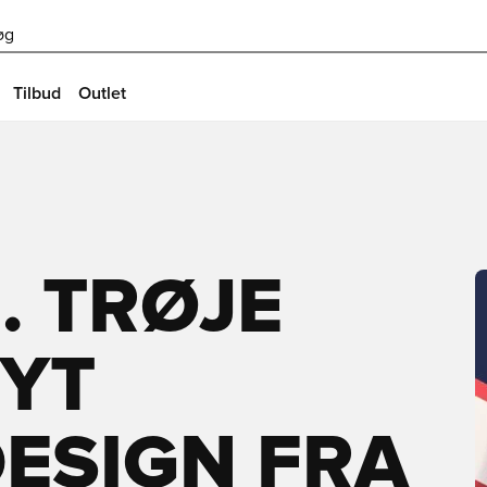
øg
Tilbud
Outlet
. TRØJE
NYT
DESIGN FRA