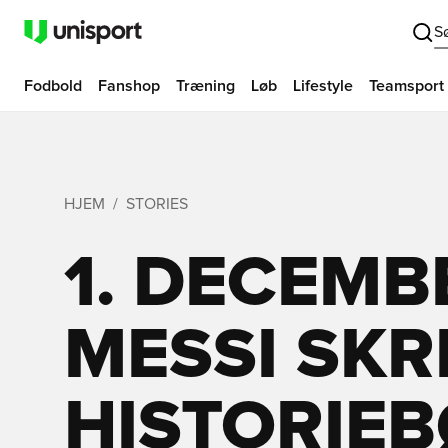
S
Fodbold
Fanshop
Træning
Løb
Lifestyle
Teamsport
HJEM
STORIES
1. DECEMB
MESSI SKRE
HISTORIE