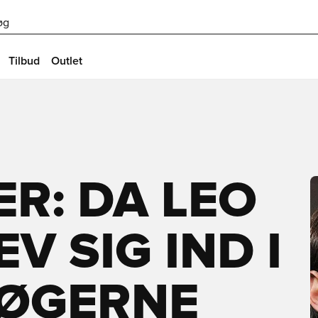
øg
Tilbud
Outlet
ER: DA LEO
V SIG IND I
BØGERNE