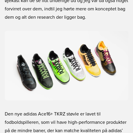
øjekast kan de se lidt underlige ud og jeg var da også noget
forvirret over dem, indtil jeg hørte mere om konceptet bag
dem og alt den research der ligger bag.
Den nye
adidas Ace16+ TKRZ
støvle er lavet til
fodboldspilleren, som vil have high-performance produkter
på de mindre baner, der kan matche kvaliteten på adidas’