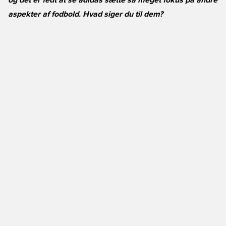
og det er fedt at se adidas sætte så meget fokus på andre
aspekter af fodbold. Hvad siger du til dem?