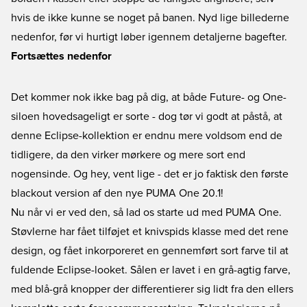
hvis de ikke kunne se noget på banen. Nyd lige billederne
nedenfor, før vi hurtigt løber igennem detaljerne bagefter.
Fortsættes nedenfor
Det kommer nok ikke bag på dig, at både Future- og One-
siloen hovedsageligt er sorte - dog tør vi godt at påstå, at
denne Eclipse-kollektion er endnu mere voldsom end de
tidligere, da den virker mørkere og mere sort end
nogensinde. Og hey, vent lige - det er jo faktisk den første
blackout version af den nye
PUMA One 20.1
!
Nu når vi er ved den, så lad os starte ud med PUMA One.
Støvlerne har fået tilføjet et knivspids klasse med det rene
design, og fået inkorporeret en gennemført sort farve til at
fuldende Eclipse-looket. Sålen er lavet i en grå-agtig farve,
med blå-grå knopper der differentierer sig lidt fra den ellers