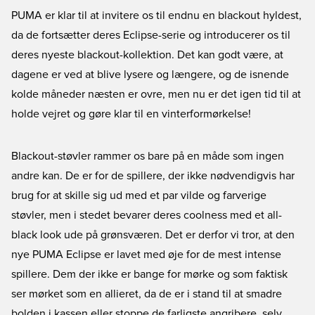
PUMA er klar til at invitere os til endnu en blackout hyldest,
da de fortsætter deres Eclipse-serie og introducerer os til
deres nyeste blackout-kollektion. Det kan godt være, at
dagene er ved at blive lysere og længere, og de isnende
kolde måneder næsten er ovre, men nu er det igen tid til at
holde vejret og gøre klar til en vinterformørkelse!
Blackout-støvler rammer os bare på en måde som ingen
andre kan. De er for de spillere, der ikke nødvendigvis har
brug for at skille sig ud med et par vilde og farverige
støvler, men i stedet bevarer deres coolness med et all-
black look ude på grønsværen. Det er derfor vi tror, at den
nye
PUMA Eclipse
er lavet med øje for de mest intense
spillere. Dem der ikke er bange for mørke og som faktisk
ser mørket som en allieret, da de er i stand til at smadre
bolden i kassen eller stoppe de farligste angribere, selv