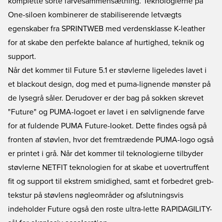
komplette sorte farvesammensætning. Teknologierne på
One-siloen kombinerer de stabiliserende letvægts
egenskaber fra SPRINTWEB med verdensklasse K-leather
for at skabe den perfekte balance af hurtighed, teknik og
support.
Når det kommer til
Future 5.1
er støvlerne ligeledes lavet i
et blackout design, dog med et puma-lignende mønster på
de lysegrå såler. Derudover er der bag på sokken skrevet
"Future" og PUMA-logoet er lavet i en sølvlignende farve
for at fuldende PUMA Future-looket. Dette findes også på
fronten af støvlen, hvor det fremtrædende PUMA-logo også
er printet i grå. Når det kommer til teknologierne tilbyder
støvlerne NETFIT teknologien for at skabe et uovertruffent
fit og support til ekstrem smidighed, samt et forbedret greb-
tekstur på støvlens nøgleområder og afslutningsvis
indeholder Future også den roste ultra-lette RAPIDAGILITY-