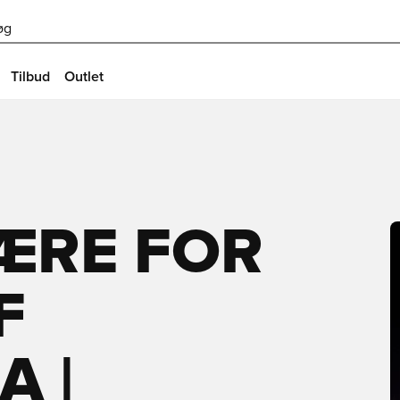
øg
Tilbud
Outlet
 ÆRE FOR
F
 |