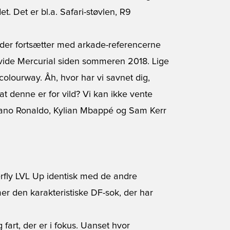
t. Det er bl.a. Safari-støvlen, R9
 der fortsætter med arkade-referencerne
hvide Mercurial siden sommeren 2018. Lige
ys colourway. Åh, hvor har vi savnet dig,
t denne er for vild? Vi kan ikke vente
tiano Ronaldo, Kylian Mbappé og Sam Kerr
erfly LVL Up identisk med de andre
er den karakteristiske DF-sok, der har
fart, der er i fokus. Uanset hvor