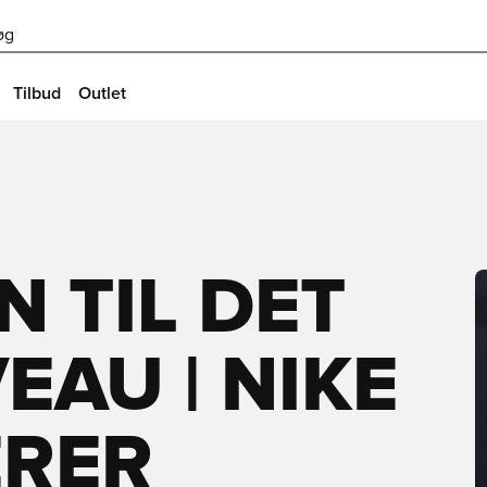
øg
Tilbud
Outlet
N TIL DET
EAU | NIKE
RER