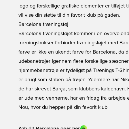
logo og forskellige grafiske elementer er tilføjet ti
vil vise din støtte til din favorit klub på gaden.
Barcelona træningstøj
Barcelona træningstøjet kommer i en overvejend
træningsbukser forbinder træningstøjet med Ba
farve er ikke en ukendt farve for Barcelona, da 
udebanetrøjer igennem flere forskellige sæsoner.
hjemmebanetrøje er tydeligst på Trænings T-Shi
er brugt som striben på trøjen. Ydermere har Nike
de har skrevet Barça, som klubbens kaldenavn. Ko
er ude med vennerne, har en fridag fra arbejde e
Nou, hvor du hepper på din favorit klub.
Køb dit Barcelona-gear her.