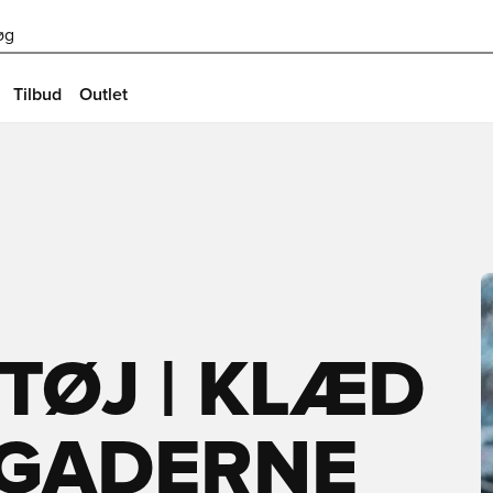
øg
Tilbud
Outlet
TØJ | KLÆD
L GADERNE