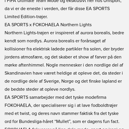
i FIFA Ultimate Team Mode og eksklusivt her hos Unisport,
da vi er de eneste i verden, der får disse EA SPORTS
Limited Edition-trøjer.
EA SPORTS x FOKOHAELA Northern Lights
Northern Lights-trøjen er inspireret af aurora borealis, bedre
kendt som nordlys. Aurora borealis er forårsaget af
kollisioner fra elektrisk ladede partikler fra solen, der bryder
jordens atmosfære, og det skaber et show af farver på den
mørke aftenhimmel. Nogle mennesker i den nordlige del af
Skandinavien have været heldige at opleve det, da steder i
de nordlige dele af Sverige, Norge og det finske lapland er
de bedste steder at opleve nordlys.
EA SPORTS samarbejder med det tyske modefirma
FOKOHAELA, der specialiserer sig i at lave fodboldtrøjer
med et twist, og deres navn stammer faktisk fra det tyske
ord for Bundesliga-håret “Mullet”, som er dagens fun fact.