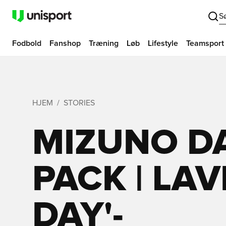
S
Fodbold
Fanshop
Træning
Løb
Lifestyle
Teamsport
HJEM
STORIES
MIZUNO DA
PACK | LAVE
DAY'-