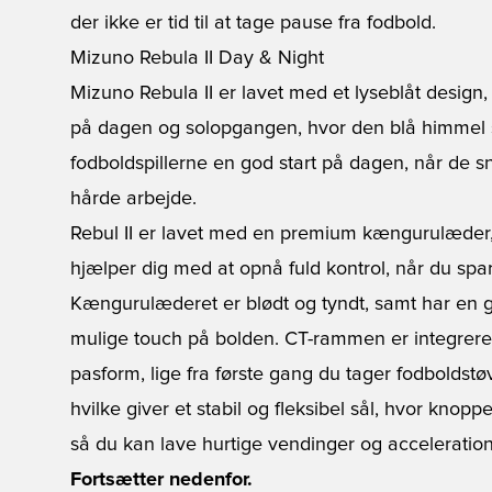
der ikke er tid til at tage pause fra fodbold.
Mizuno Rebula II Day & Night
Mizuno Rebula II er lavet med et lyseblåt design, d
på dagen og solopgangen, hvor den blå himmel sp
fodboldspillerne en god start på dagen, når de snø
hårde arbejde.
Rebul II er lavet med en premium kængurulæder, h
hjælper dig med at opnå fuld kontrol, når du spa
Kængurulæderet er blødt og tyndt, samt har en 
mulige touch på bolden. CT-rammen er integreret 
pasform, lige fra første gang du tager fodboldstø
hvilke giver et stabil og fleksibel sål, hvor knop
så du kan lave hurtige vendinger og acceleration
Fortsætter nedenfor.