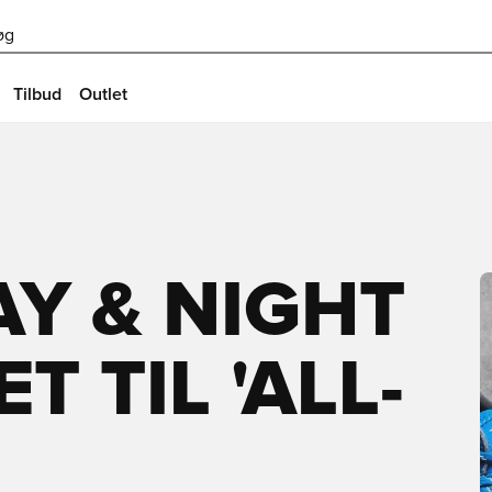
øg
Tilbud
Outlet
Y & NIGHT
T TIL 'ALL-