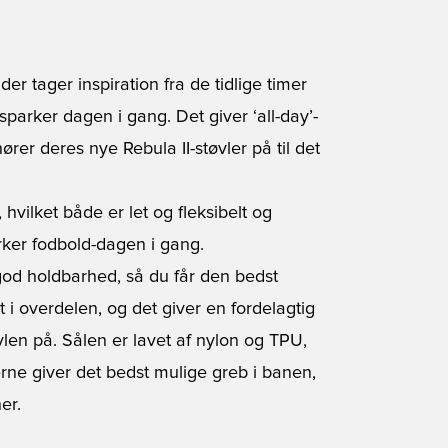
er tager inspiration fra de tidlige timer
arker dagen i gang. Det giver ‘all-day’-
rer deres nye Rebula II-støvler på til det
vilket både er let og fleksibelt og
rker fodbold-dagen i gang.
god holdbarhed, så du får den bedst
i overdelen, og det giver en fordelagtig
vlen på. Sålen er lavet af nylon og TPU,
perne giver det bedst mulige greb i banen,
er.