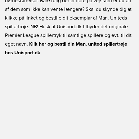
børnestørrelser. Bare rolig der er flere på vej! Men er du en
af dem som ikke kan vente længere? Skal du skynde dig at
klikke på linket og bestille dit eksemplar af Man. Uniteds
spillertrøje. NB! Husk at Unisport.dk tilbyder det originale
Premier League spillertryk til samtlige spillere og evt. til dit
eget navn.
Klik her og bestil din Man. united spillertrøje
hos Unisport.dk