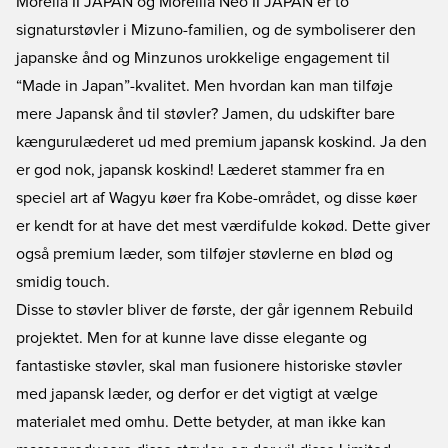
Morelia II JAPAN og Moreilia Neo II JAPAN er to
signaturstøvler i Mizuno-familien, og de symboliserer den
japanske ånd og Minzunos urokkelige engagement til
“Made in Japan”-kvalitet. Men hvordan kan man tilføje
mere Japansk ånd til støvler? Jamen, du udskifter bare
kængurulæderet ud med premium japansk koskind. Ja den
er god nok, japansk koskind! Læderet stammer fra en
speciel art af Wagyu køer fra Kobe-området, og disse køer
er kendt for at have det mest værdifulde kokød. Dette giver
også premium læder, som tilføjer støvlerne en blød og
smidig touch.
Disse to støvler bliver de første, der går igennem Rebuild
projektet. Men for at kunne lave disse elegante og
fantastiske støvler, skal man fusionere historiske støvler
med japansk læder, og derfor er det vigtigt at vælge
materialet med omhu. Dette betyder, at man ikke kan