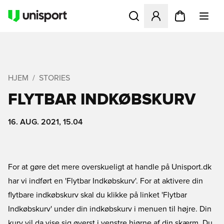
Åbner en Modal til at logge 
HJEM
STORIES
FLYTBAR INDKØBSKURV
16. AUG. 2021, 15.04
For at gøre det mere overskueligt at handle på Unisport.dk
har vi indført en 'Flytbar Indkøbskurv'. For at aktivere din
flytbare indkøbskurv skal du klikke på linket 'Flytbar
Indkøbskurv' under din indkøbskurv i menuen til højre. Din
kurv vil da vise sig øverst i venstre hjørne af din skærm. Du