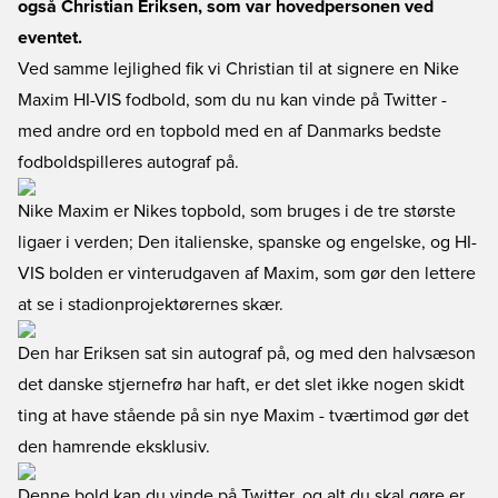
også Christian Eriksen, som var hovedpersonen ved
eventet.
Ved samme lejlighed fik vi Christian til at signere en Nike
Maxim HI-VIS fodbold, som du nu kan vinde på Twitter -
med andre ord en topbold med en af Danmarks bedste
fodboldspilleres autograf på.
Nike Maxim er Nikes topbold, som bruges i de tre største
ligaer i verden; Den italienske, spanske og engelske, og HI-
VIS bolden er vinterudgaven af Maxim, som gør den lettere
at se i stadionprojektørernes skær.
Den har Eriksen sat sin autograf på, og med den halvsæson
det danske stjernefrø har haft, er det slet ikke nogen skidt
ting at have stående på sin nye Maxim - tværtimod gør det
den hamrende eksklusiv.
Denne bold kan du vinde på Twitter, og alt du skal gøre er