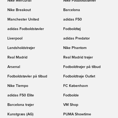
Nike Mercurial
Nike Fodboldstøvler
Nike Breakout
Barcelona
Manchester United
adidas F50
adidas Fodboldstøvler
Fodboldtøj
Liverpool
adidas Predator
Landsholdstrøjer
Nike Phantom
Real Madrid
Real Madrid trøjer
Arsenal
Fodboldtrøjer på tilbud
Fodboldstøvler på tilbud
Fodboldtrøje Outlet
Nike Tiempo
FC København
adidas F50 Elite
Fodbolde
Barcelona trøjer
VM Shop
Kunstgræs (AG)
PUMA Showtime