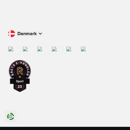
Danmark
Køb i dit land
International
US
Danmark