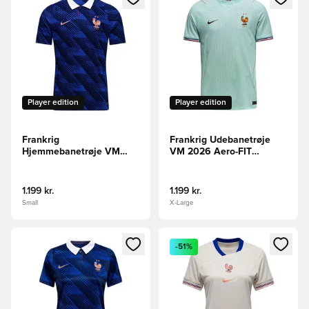
Player edition
Player edition
Frankrig
Frankrig Udebanetrøje
Hjemmebanetrøje VM
VM 2026 Aero-FIT
2026 Aero-FIT Authentic
Authentic
1.199 kr.
1.199 kr.
Small
X-Large
Åbner en Modal til at logge ind eller tilmelde dig som medle
Åbner en Modal til at logge i
-51%