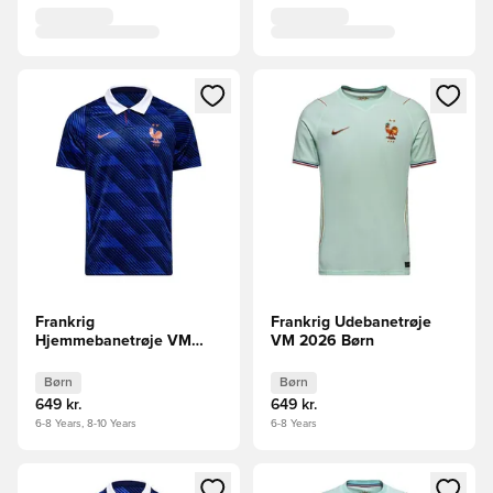
Åbner en Modal til at logge ind eller tilmelde dig som medle
Åbner en Modal til at logge i
Frankrig
Frankrig Udebanetrøje
Hjemmebanetrøje VM
VM 2026 Børn
2026 Børn
Børn
Børn
649 kr.
649 kr.
6-8 Years, 8-10 Years
6-8 Years
Åbner en Modal til at logge ind eller tilmelde dig som medle
Åbner en Modal til at logge i