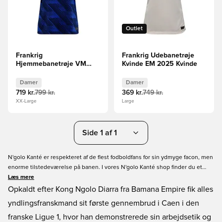
Outlet
Frankrig
Frankrig Udebanetrøje
Hjemmebanetrøje VM
Kvinde EM 2025 Kvinde
2026 Kvinde
Damer
Damer
719 kr.
799 kr.
369 kr.
749 kr.
XX-Large
Large
Side 1 af 1
N'golo Kanté er respekteret af de flest fodboldfans for sin ydmyge facon, men
enorme tilstedeværelse på banen. I vores N'golo Kanté shop finder du et
bredt sortiment af fodboldstøvlen, som Kanté foretrækker at spille i. Du kan
Læs mere
desuden vælge mellem vores store udvalg af klubtrøjer, enten hjemmebane-,
Opkaldt efter Kong Ngolo Diarra fra Bamana Empire fik alles
udebane-, eller tredje-trøjen, eller måske den franske landsholdstrøje for at
yndlingsfranskmand sit første gennembrud i Caen i den
vise din støtte til Kanté og 'Les Bleus'.
franske Ligue 1, hvor han demonstrerede sin arbejdsetik og