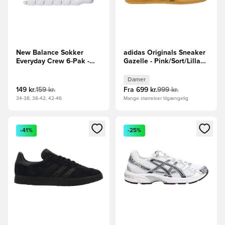
New Balance Sokker
adidas Originals Sneaker
Everyday Crew 6-Pak -
Gazelle - Pink/Sort/Lilla
Hvid/Sort
Kvinde
Damer
149 kr.
159 kr.
Fra
699 kr.
999 kr.
34-38, 38-42, 42-46
Mange størrelser tilgængelig
Åbner en Modal til at logge ind eller tilmelde dig som medle
Åbner en Modal til at logge i
-41%
-25%