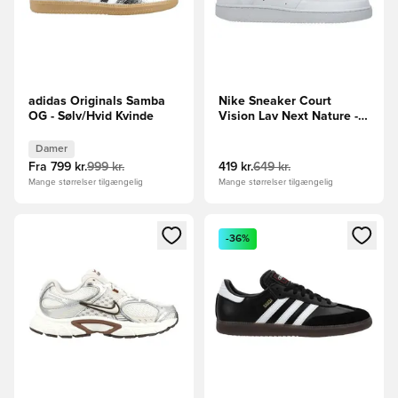
adidas Originals Samba
Nike Sneaker Court
OG - Sølv/Hvid Kvinde
Vision Lav Next Nature -
Hvid/Sort
Damer
Fra
799 kr.
999 kr.
419 kr.
649 kr.
Mange størrelser tilgængelig
Mange størrelser tilgængelig
Åbner en Modal til at logge ind eller tilmelde dig som medle
Åbner en Modal til at logge i
-36%