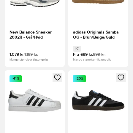
New Balance Sneaker
adidas Originals Samba
2002R - Grå/Hvid
OG - Brun/Beige/Guld
IC
1.079 kr.
1.199 kr.
Fra
699 kr.
999 kr.
Mange størrelser tilgængelig
Mange størrelser tilgængelig
Åbner en Modal til at logge ind eller tilmelde dig som medle
Åbner en Modal til at logge i
-41%
-20%