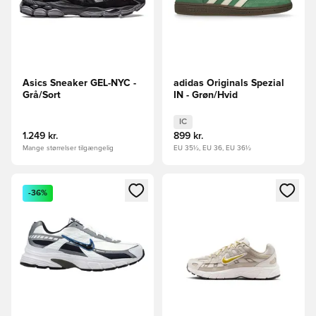
Asics Sneaker GEL-NYC -
adidas Originals Spezial
Grå/Sort
IN - Grøn/Hvid
IC
1.249 kr.
899 kr.
Mange størrelser tilgængelig
EU 35½, EU 36, EU 36½
Åbner en Modal til at logge ind eller tilmelde dig som medle
Åbner en Modal til at logge i
-36%