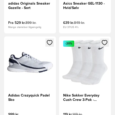
adidas Originals Sneaker
Asics Sneaker GEL-1130 -
Gazelle - Sort
Hvid/Sølv
Fra
529 kr.
899 kr.
639 kr.
849 kr.
Mange størrelser tilgængelig
EU 37/US 4½
Åbner en Modal til at logge ind eller tilmelde dig som medle
Åbner en Modal til at logge i
-20%
Adidas Crazyquick Padel
Nike Sokker Everyday
Sko
Cush Crew 3-Pak -
Hvid/Sort
999 kr.
119 kr.
149 kr.