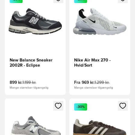
New Balance Sneaker
Nike Air Max 270 -
2002R - Eclipse
Hvid/Sort
899 kr.
1.199 kr.
Fra
969 kr.
1.299 kr.
Mange størrelser tilgængelig
Mange størrelser tilgængelig
Åbner en Modal til at logge ind eller tilmelde dig som medle
Åbner en Modal til at logge i
-30%