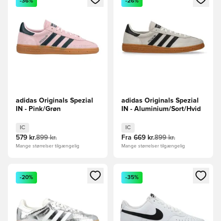
-36%
-26%
adidas Originals Spezial
adidas Originals Spezial
IN - Pink/Grøn
IN - Aluminium/Sort/Hvid
IC
IC
579 kr.
899 kr.
Fra
669 kr.
899 kr.
Mange størrelser tilgængelig
Mange størrelser tilgængelig
Åbner en Modal til at logge ind eller tilmelde dig som medle
Åbner en Modal til at logge i
-20%
-35%