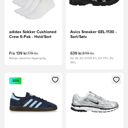
adidas Sokker Cushioned
Asics Sneaker GEL-1130 -
Crew 6-Pak - Hvid/Sort
Sort/Sølv
Fra
139 kr.
179 kr.
639 kr.
849 kr.
Mange størrelser tilgængelig
EU 36, EU 37/US 4½, EU 37½, EU
44½
Åbner en Modal til at logge ind eller tilmelde dig som medle
Åbner en Modal til at logge i
-20%