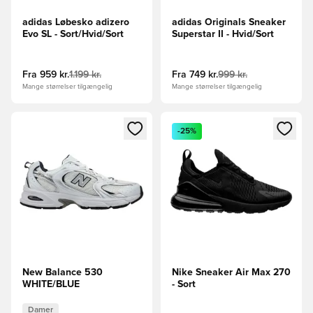
adidas Løbesko adizero
adidas Originals Sneaker
Evo SL - Sort/Hvid/Sort
Superstar II - Hvid/Sort
Fra
959 kr.
1.199 kr.
Fra
749 kr.
999 kr.
Mange størrelser tilgængelig
Mange størrelser tilgængelig
Åbner en Modal til at logge ind eller tilmelde dig som medle
Åbner en Modal til at logge i
-25%
New Balance 530
Nike Sneaker Air Max 270
WHITE/BLUE
- Sort
Damer