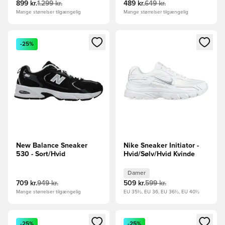
899 kr.
1.299 kr.
489 kr.
649 kr.
Mange størrelser tilgængelig
Mange størrelser tilgængelig
Åbner en Modal til at logge ind eller tilmelde dig som medle
Åbner en Modal til at logge i
-25%
New Balance Sneaker
Nike Sneaker Initiator -
530 - Sort/Hvid
Hvid/Sølv/Hvid Kvinde
Damer
709 kr.
949 kr.
509 kr.
599 kr.
Mange størrelser tilgængelig
EU 35½, EU 36, EU 36½, EU 40½
Åbner en Modal til at logge ind eller tilmelde dig som medle
Åbner en Modal til at logge i
-25%
-25%