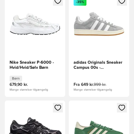
-35%
Nike Sneaker P-6000 -
adidas Originals Sneaker
Hvid/Hvid/Sølv Børn
Campus 00s -
Grå/Hvid/Off White
Børn
679,90 kr.
Fra
649 kr.
999 kr.
Mange størrelser tilgængelig
Mange størrelser tilgængelig
Åbner en Modal til at logge ind eller tilmelde dig som medle
Åbner en Modal til at logge i