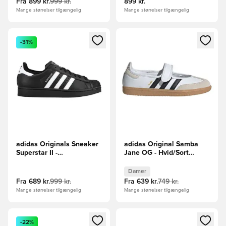
Fra
899 kr.
999 kr.
899 kr.
Mange størrelser tilgængelig
Mange størrelser tilgængelig
Åbner en Modal til at logge ind eller tilmelde dig som medle
Åbner en Modal til at logge i
-31%
adidas Originals Sneaker
adidas Original Samba
Superstar II -
Jane OG - Hvid/Sort
Sort/Hvid/Sort
Kvinde
Damer
Fra
689 kr.
999 kr.
Fra
639 kr.
749 kr.
Mange størrelser tilgængelig
Mange størrelser tilgængelig
Åbner en Modal til at logge ind eller tilmelde dig som medle
Åbner en Modal til at logge i
-22%