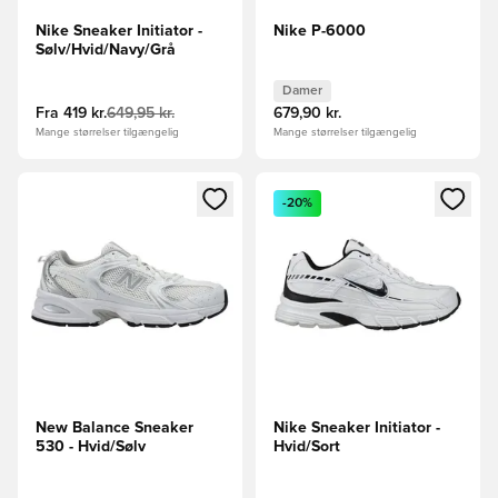
Nike Sneaker Initiator -
Nike P-6000
Sølv/Hvid/Navy/Grå
Damer
Fra
419 kr.
649,95 kr.
679,90 kr.
Mange størrelser tilgængelig
Mange størrelser tilgængelig
Åbner en Modal til at logge ind eller tilmelde dig som medle
Åbner en Modal til at logge i
-20%
New Balance Sneaker
Nike Sneaker Initiator -
530 - Hvid/Sølv
Hvid/Sort