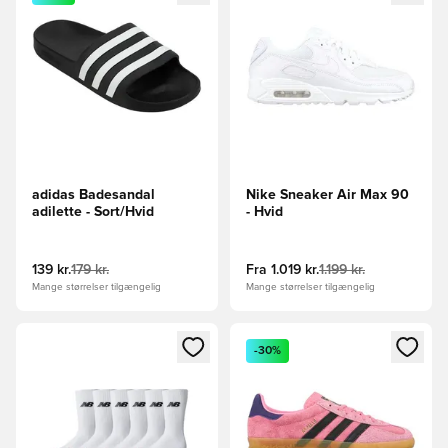
adidas Badesandal
Nike Sneaker Air Max 90
adilette - Sort/Hvid
- Hvid
139 kr.
179 kr.
Fra
1.019 kr.
1.199 kr.
Mange størrelser tilgængelig
Mange størrelser tilgængelig
Åbner en Modal til at logge ind eller tilmelde dig som medle
Åbner en Modal til at logge i
-30%