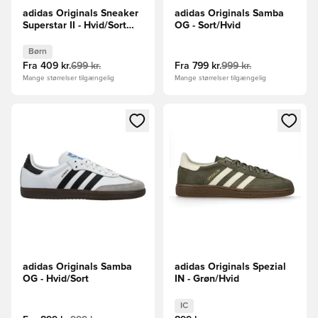
adidas Originals Sneaker
adidas Originals Samba
Superstar II - Hvid/Sort
OG - Sort/Hvid
Børn
Børn
Fra
409 kr.
699 kr.
Fra
799 kr.
999 kr.
Mange størrelser tilgængelig
Mange størrelser tilgængelig
Åbner en Modal til at logge ind eller tilmelde dig som medle
Åbner en Modal til at logge i
adidas Originals Samba
adidas Originals Spezial
OG - Hvid/Sort
IN - Grøn/Hvid
IC