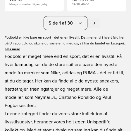
Mange størrelser tilgængelig
34-38, 46-50
Side 1 af 30
Fodbold er ikke bare en sport - det er en livsstil. Det mener vi i hvert fald her
på Unisport.dk, og skulle du være enig med os, så har du fundet en kategori,
der helt sikkert passer perfekt til dig. Her har vi nemlig samlet vores store
Læs mere
udvalg af sportsmode, hvilket er lækkert modetøj med et sportsligt præg fra
Fodbold er meget mere end en sport, det er en livsstil. På
alle de kendte mærker; Nike, adidas og PUMA. Vi kalder det for #unisportlife,
hver kampdag ser du de store spillere bære den nyeste
og det er for alle, der lever og ånder for fodbold! Bliv en del af det, og vis din
mode fra mærker som Nike, adidas og PUMA - det er tid til,
kærlighed til det smukke spil!
at du deltager. Her kan du finde alle de nyeste sneakers,
hættetrøjer, træningstrøjer og meget mere. Alle de
modeller, som Neymar Jr., Cristiano Ronaldo og Paul
Pogba ses iført.
I denne kategori finder du vores store kollektion af
livsstilsudstyr, herunder vores helt egen Unisportlife
kollektion. Med et stort udvalg og samling kan du finde alt