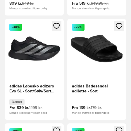
809 kr.
949 kr.
Fra
519 kr.
649,95 kr.
Mange størrelser tilgængelig
Mange størrelser tilgængelig
Åbner en Modal til at logge ind eller tilmelde dig som medle
Åbner en Modal til at logge i
-30%
-22%
adidas Løbesko adizero
adidas Badesandal
Evo SL - Sort/Sølv/Sort
adilette - Sort
Kvinde
Damer
Fra
839 kr.
1.199 kr.
Fra
139 kr.
179 kr.
Mange størrelser tilgængelig
Mange størrelser tilgængelig
Åbner en Modal til at logge ind eller tilmelde dig som medle
Åbner en Modal til at logge i