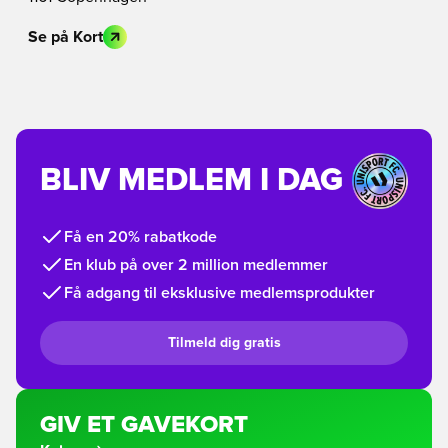
Se på Kort
BLIV MEDLEM I DAG
Få en 20% rabatkode
En klub på over 2 million medlemmer
Få adgang til eksklusive medlemsprodukter
Tilmeld dig gratis
GIV ET GAVEKORT