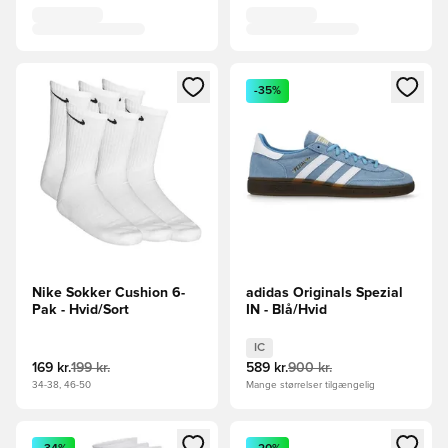
Åbner en Modal til at logge ind eller tilmelde dig som medle
Åbner en Modal til at logge i
-35%
Nike Sokker Cushion 6-
adidas Originals Spezial
Pak - Hvid/Sort
IN - Blå/Hvid
IC
169 kr.
199 kr.
589 kr.
900 kr.
34-38, 46-50
Mange størrelser tilgængelig
Åbner en Modal til at logge ind eller tilmelde dig som medle
Åbner en Modal til at logge i