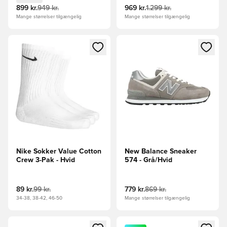
899 kr.
949 kr.
969 kr.
1.299 kr.
Mange størrelser tilgængelig
Mange størrelser tilgængelig
Åbner en Modal til at logge ind eller tilmelde dig som medle
Åbner en Modal til at logge i
Nike Sokker Value Cotton
New Balance Sneaker
Crew 3-Pak - Hvid
574 - Grå/Hvid
89 kr.
99 kr.
779 kr.
869 kr.
34-38, 38-42, 46-50
Mange størrelser tilgængelig
Åbner en Modal til at logge ind eller tilmelde dig som medle
Åbner en Modal til at logge i