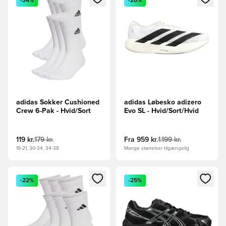
-34%
-20%
adidas Sokker Cushioned
adidas Løbesko adizero
Crew 6-Pak - Hvid/Sort
Evo SL - Hvid/Sort/Hvid
119 kr.
179 kr.
Fra
959 kr.
1.199 kr.
19-21, 30-34, 34-38
Mange størrelser tilgængelig
Åbner en Modal til at logge ind eller tilmelde dig som medle
Åbner en Modal til at logge i
-22%
-25%