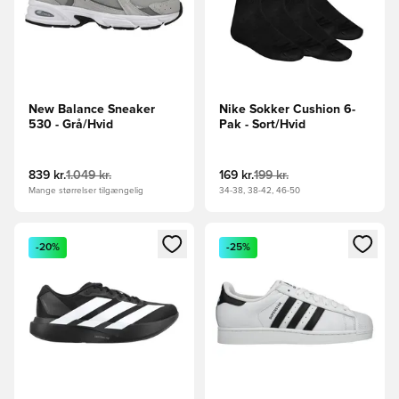
New Balance Sneaker
Nike Sokker Cushion 6-
530 - Grå/Hvid
Pak - Sort/Hvid
839 kr.
1.049 kr.
169 kr.
199 kr.
Mange størrelser tilgængelig
34-38, 38-42, 46-50
Åbner en Modal til at logge ind eller tilmelde dig som medle
Åbner en Modal til at logge i
-20%
-25%