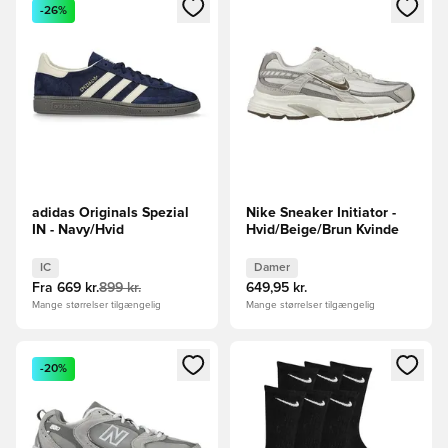
Åbner en Modal til at logge ind eller tilmelde dig som medle
Åbner en Modal til at logge i
-26%
adidas Originals Spezial
Nike Sneaker Initiator -
IN - Navy/Hvid
Hvid/Beige/Brun Kvinde
IC
Damer
Fra
669 kr.
899 kr.
649,95 kr.
Mange størrelser tilgængelig
Mange størrelser tilgængelig
Åbner en Modal til at logge ind eller tilmelde dig som medle
Åbner en Modal til at logge i
-20%