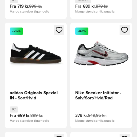
IC
Damer
Fra
719 kr.
899 kr.
Fra
689 kr.
879 kr.
Mange størrelser tilgængelig
Mange størrelser tilgængelig
Åbner en Modal til at logge ind eller tilmelde dig som medle
Åbner en Modal til at logge i
-26%
-42%
adidas Originals Spezial
Nike Sneaker Initiator -
IN - Sort/Hvid
Sølv/Sort/Hvid/Rød
IC
Fra
669 kr.
899 kr.
379 kr.
649,95 kr.
Mange størrelser tilgængelig
Mange størrelser tilgængelig