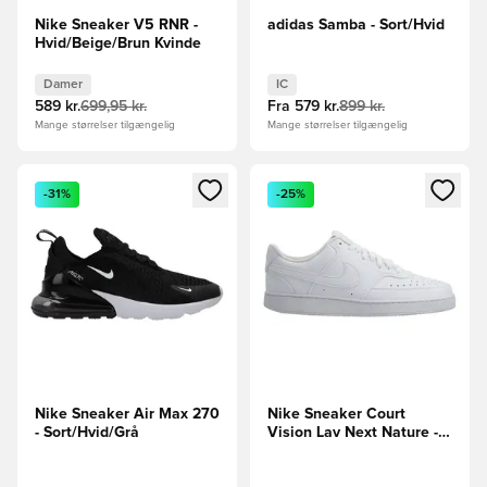
Nike Sneaker V5 RNR -
adidas Samba - Sort/Hvid
Hvid/Beige/Brun Kvinde
Damer
IC
589 kr.
699,95 kr.
Fra
579 kr.
899 kr.
Mange størrelser tilgængelig
Mange størrelser tilgængelig
Åbner en Modal til at logge ind eller tilmelde dig som medle
Åbner en Modal til at logge i
-31%
-25%
Nike Sneaker Air Max 270
Nike Sneaker Court
- Sort/Hvid/Grå
Vision Lav Next Nature -
Hvid