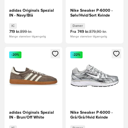
adidas Originals Spezial
Nike Sneaker P-6000 -
IN - Navy/Blå
Sølv/Hvid/Sort Kvinde
IC
Damer
719 kr.
899 kr.
Fra
749 kr.
879,90 kr.
Mange størrelser tilgængelig
Mange størrelser tilgængelig
Åbner en Modal til at logge ind eller tilmelde dig som medle
Åbner en Modal til at logge i
-20%
-22%
adidas Originals Spezial
Nike Sneaker P-6000 -
IN - Brun/Off White
Grå/Grå/Hvid Kvinde