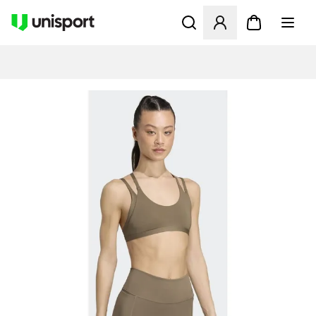
Åbner en Modal til at logge 