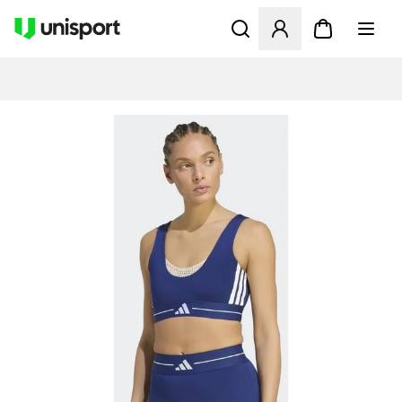
Åbner en Modal til at logge 