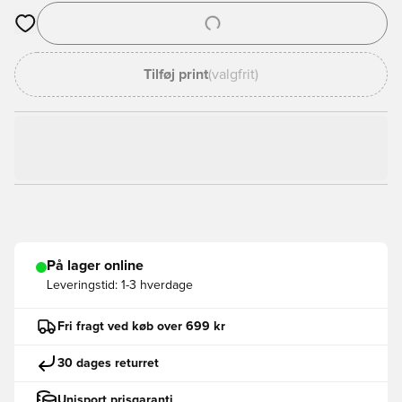
Åbner en Modal til at logge ind eller tilmelde dig som medlem
Tilføj print
(valgfrit)
På lager online
Leveringstid:
1-3 hverdage
Fri fragt ved køb over 699 kr
30 dages returret
Unisport prisgaranti