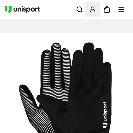
Åbner en Modal til at logge 