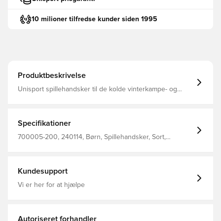
10 milioner tilfredse kunder siden 1995
Produktbeskrivelse
Unisport spillehandsker til de kolde vinterkampe- og
træninger Konstrueret med belægning på indersiden,
som giver et solidt greb på bolden ved indkast Logoet
samt den horisontale belægning er reflekterende, hvilket
gør at du sikkert og effektivt kan ses i mørket Designet
Specifikationer
med stilfuldt Unisport-logo på ydersiden Fremstillet i 85%
polyester og 15% elastan.
700005-200, 240114, Børn, Spillehandsker, Sort,
Unisport, Mænd
Kundesupport
Vi er her for at hjælpe
Autoriseret forhandler