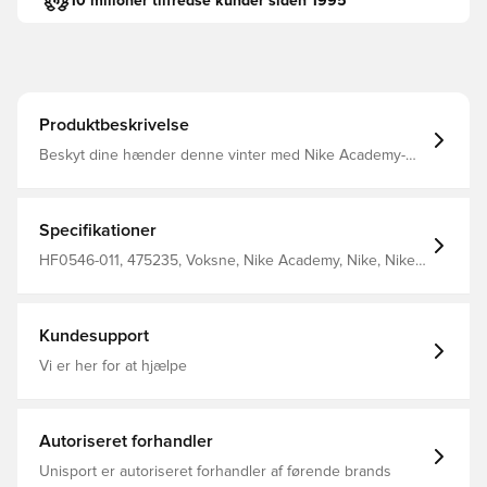
10 milioner tilfredse kunder siden 1995
Produktbeskrivelse
Beskyt dine hænder denne vinter med Nike Academy-
handskerne Nike Therma-fit-teknologi hjælper med at
styre din krops naturlige varme for at holde dig varm i
koldt vejr Fleksible manchetter strækker sig for at give
en sikker pasform 62% polyester 28% nylon 5% gummi
Specifikationer
5% elastan
HF0546-011, 475235, Voksne, Nike Academy, Nike, Nike
Winter Warrior, Sort, Mænd, Spillehandsker, 62%
Polyester 28% Nylon 5% Rubber 5% Spandex
Kundesupport
Vi er her for at hjælpe
Autoriseret forhandler
Unisport er autoriseret forhandler af førende brands