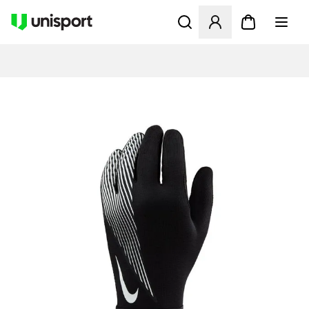
Åbner en Modal til at logge 