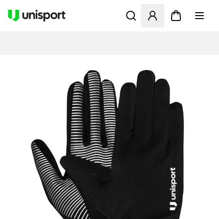
Åbner en Modal til at logge 