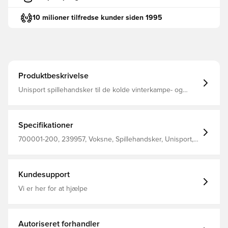
10 milioner tilfredse kunder siden 1995
Produktbeskrivelse
Unisport spillehandsker til de kolde vinterkampe- og
træninger Konstrueret med belægning på indersiden,
som giver et solidt greb på bolden ved indkast Logoet
samt den horisontale belægning er reflekterende, hvilket
gør at du sikkert og effektivt kan ses i mørket Designet
Specifikationer
med stilfuldt Unisport-logo på ydersiden Fremstillet i 85%
polyester og 15% elastan.
700001-200, 239957, Voksne, Spillehandsker, Unisport,
Mænd, Sort
Kundesupport
Vi er her for at hjælpe
Autoriseret forhandler