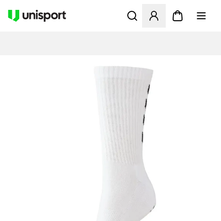
Åbner en Modal til at logge 