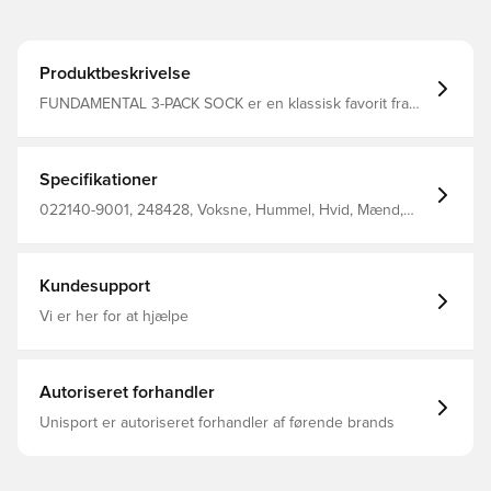
Produktbeskrivelse
FUNDAMENTAL 3-PACK SOCK er en klassisk favorit fra
hummel-arkiverne, som er helt uundværlig. Disse sokker
har fugttransporterende virkning og svangstøtte, hvilket
gør dem ideelle både til sport og hverdagsbrug.
Specifikationer
022140-9001, 248428, Voksne, Hummel, Hvid, Mænd,
Sokker, 80% Co, 17% Pa, 3% Ea - Knit
Kundesupport
Vi er her for at hjælpe
Autoriseret forhandler
Unisport er autoriseret forhandler af førende brands