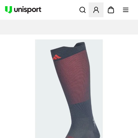
Åbner en Modal til at logge 