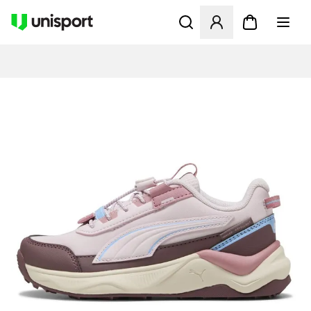
Åbner en Modal til at logge 