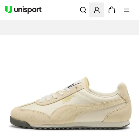
Åbner en Modal til at logge 