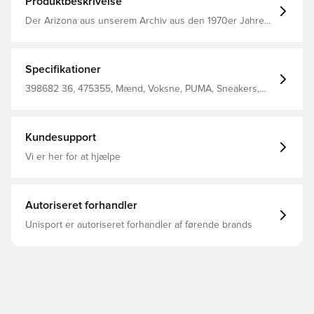
Produktbeskrivelse
Der Arizona aus unserem Archiv aus den 1970er Jahren
war ein niedrig geschnittener Trainingsschuh, der für
eine Vielzahl von Sportarten verwendet wurde. Jetzt ist
er mit seinem klassischen Look und der zeitlosen
Attraktivität wieder da. Diese Version verfügt über
Specifikationer
seitliche PUMA Branding-Details als Folienprints. Regular
Fit Absatzart: Flach Overlay-Designdetails Schnürung
398682 36, 475355, Mænd, Voksne, PUMA, Sneakers,
Synthetischer PUMA Formstrip PUMA Branding-Details
Gul
Kundesupport
Vi er her for at hjælpe
Autoriseret forhandler
Unisport er autoriseret forhandler af førende brands