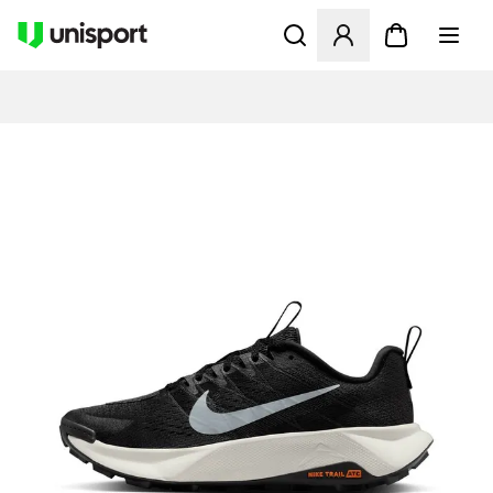
Åbner en Modal til at logge 