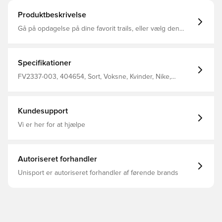
Produktbeskrivelse
Gå på opdagelse på dine favorit trails, eller vælg den
tekniske rute, du altid har ønsket at afprøve i Wildhorse
10. Vi opgraderede oplevelsen fra den forrige udgave
med responsivt ReactX-skum. Vores foretrukne trail-
grebsmønster kombineres desuden med en let overdel,
Specifikationer
så du kan håndtere barskt terræn med selvtillid.
FV2337-003, 404654, Sort, Voksne, Kvinder, Nike,
Løbesko
Kundesupport
Vi er her for at hjælpe
Autoriseret forhandler
Unisport er autoriseret forhandler af førende brands