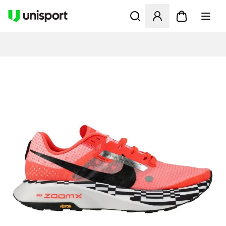
Åbner en Modal til at logge 