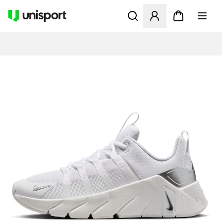
Åbner en Modal til at logge 