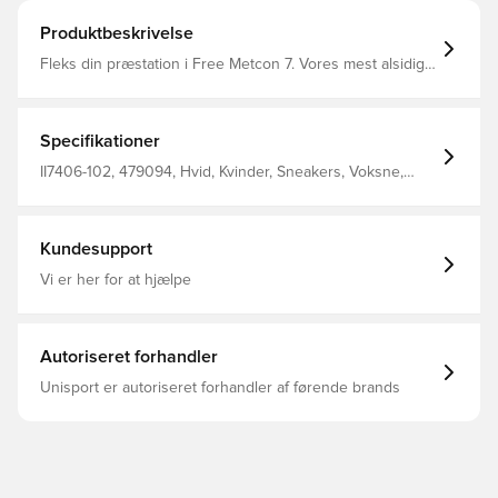
Produktbeskrivelse
Fleks din præstation i Free Metcon 7. Vores mest alsidige
træningssko bliver opdateret med forbedret fastholdelse
af mellemfoden. Vi har naturligvis beholdt vores berømte
Nike Free-teknologi, der giver en hurtig og kraftfuld
fornemmelse. Den fleksible forfod og stabile hæl gør det
Specifikationer
nemt at skifte fra dynamiske til styrkebaserede
bevægelser.
II7406-102, 479094, Hvid, Kvinder, Sneakers, Voksne,
Nike
Kundesupport
Vi er her for at hjælpe
Autoriseret forhandler
Unisport er autoriseret forhandler af førende brands