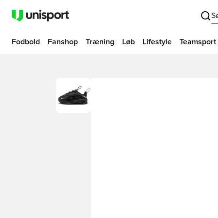
S
Fodbold
Fanshop
Træning
Løb
Lifestyle
Teamsport