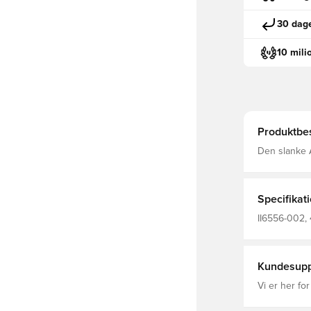
30 dage
10 mili
Produktbes
Den slanke A
plads giver 
Max Air-enh
mærke hele 
Specifikat
II6556-002, 
Kundesupp
Vi er her for