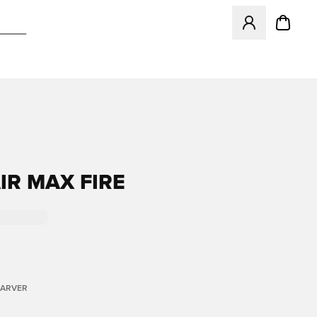
Åbner en Modal ti
IR MAX FIRE
FARVER