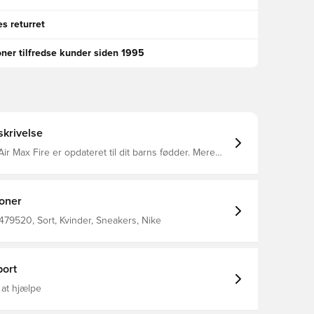
s returret
oner tilfredse kunder siden 1995
krivelse
ir Max Fire er opdateret til dit barns fødder. Mere
dem den bevægelsesfrihed, de har brug for, og en
ed giver behagelig stødabsorbering, som du kan
dagen lang.
ioner
479520, Sort, Kvinder, Sneakers, Nike
ort
 at hjælpe