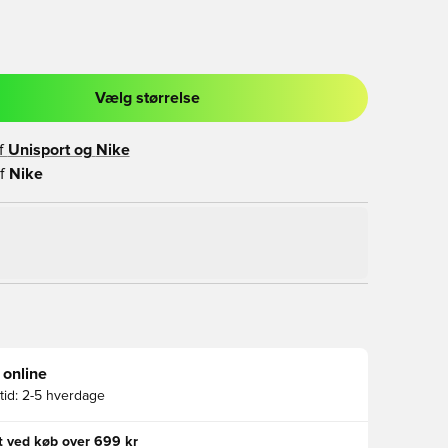
Vælg størrelse
l til at logge ind eller tilmelde dig som medlem
f
Unisport og
Nike
f
Nike
 online
id:
2-5 hverdage
gt ved køb over 699 kr