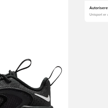
Autorisere
Unisport er 