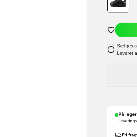
Åbner en Moda
Sælges a
Leveret a
På lager
Leveringst
Fri fra