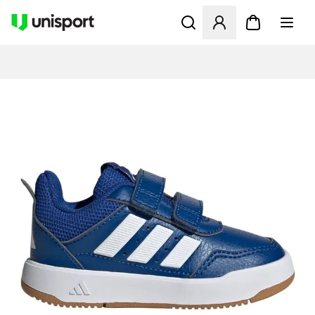
Åbner en Modal til at logge 