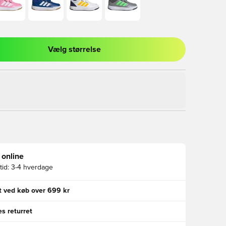
Vælg størrelse
l til at logge ind eller tilmelde dig som medlem
 online
id:
3-4 hverdage
gt ved køb over 699 kr
s returret