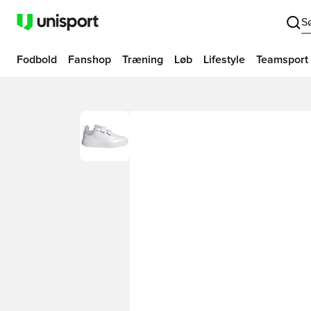
S
Fodbold
Fanshop
Træning
Løb
Lifestyle
Teamsport