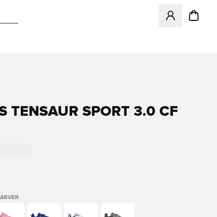
Åbner en Modal ti
S TENSAUR SPORT 3.0 CF
FARVER