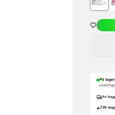
Åbner en Moda
På lager
Leveringst
Fri fra
30 dage