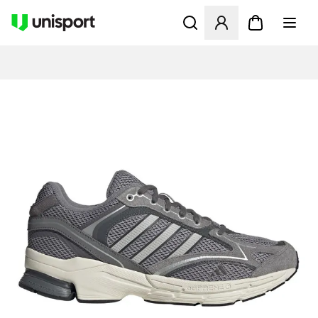
Åbner en Modal til at logge 