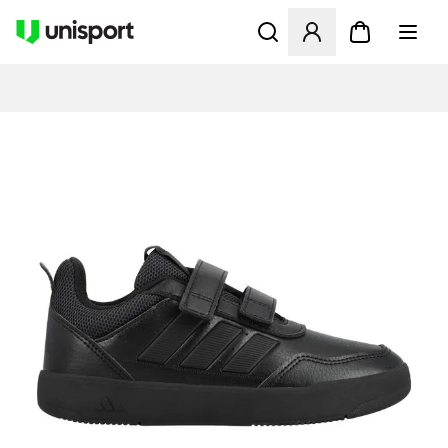
Åbner en Modal til at logge 