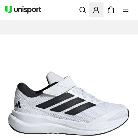
Åbner en Modal til at logge 