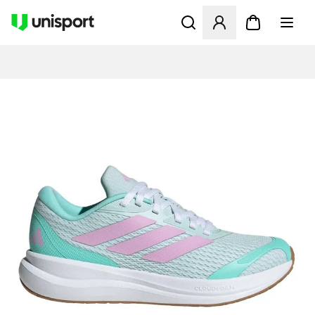
Åbner en Modal til at logge 