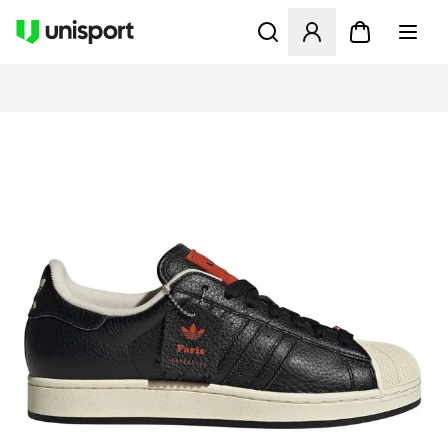
Åbner en Modal til at logge 