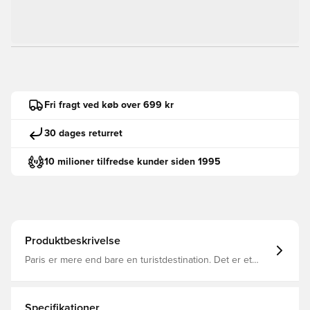
Fri fragt ved køb over 699 kr
30 dages returret
10 milioner tilfredse kunder siden 1995
Produktbeskrivelse
Paris er mere end bare en turistdestination. Det er et
kulturelt knudepunkt, hvor musik og sport påvirker
gadestilen. Superstar II skoene fra adidas hylder denne
livlige scene og er inspireret af den ikoniske
lammeskindsjakke fra 90'ernes franske rap-æra.Skoene
Specifikationer